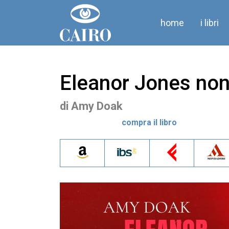
home
i libri
Eleanor Jones non
di
Amy Doak
compra il libro