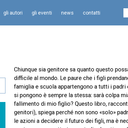
gli autori
gli eventi
news
contatti
Chiunque sia genitore sa quanto questo possa
difficile al mondo. Le paure che i figli pren
famiglia e scuola appartengono a tutti i padri
si pongono è sempre la stessa: sarà colpa mia
fallimento di mio figlio? Questo libro, raccont
genitori), spiega perché non sono «solo» pad
le azioni a decidere il futuro dei figli, ma è 