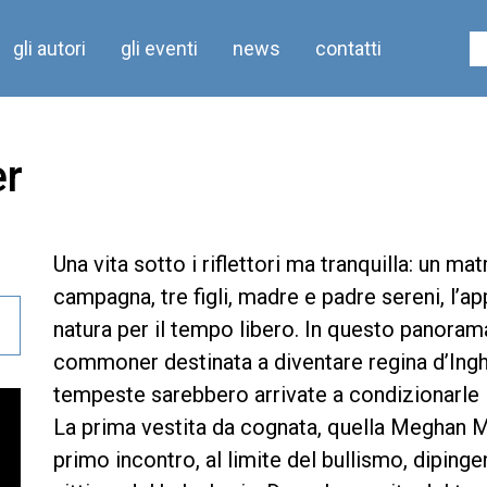
gli autori
gli eventi
news
contatti
er
Una vita sotto i riflettori ma tranquilla: un mat
campagna, tre figli, madre e padre sereni, l’a
natura per il tempo libero. In questo panorama
commoner destinata a diventare regina d’Ingh
tempeste sarebbero arrivate a condizionarle l
La prima vestita da cognata, quella Meghan Mar
primo incontro, al limite del bullismo, dipin