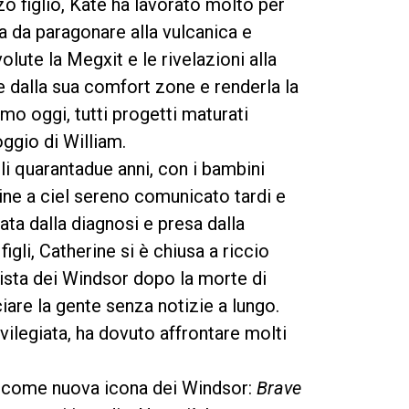
zo figlio, Kate ha lavorato molto per
na da paragonare alla vulcanica e
ute la Megxit e le rivelazioni alla
e dalla sua comfort zone e renderla la
mo oggi, tutti progetti maturati
oggio di William.
i quarantadue anni, con i bambini
ine a ciel sereno comunicato tardi e
ta dalla diagnosi e presa dalla
igli, Catherine si è chiusa a riccio
 vista dei Windsor dopo la morte di
iare la gente senza notizie a lungo.
ivilegiata, ha dovuto affrontare molti
i come nuova icona dei Windsor:
Brave